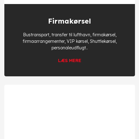
Firmakørsel
​Bustransport, transfer til lufthavn, firmakørsel,
firmaarrangementer, VIP kørsel, Shuttlekørsel,
personaleudflugt..
​LÆS MERE