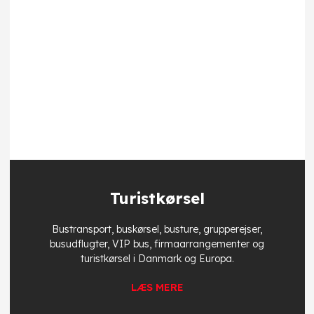
Turistkørsel
Bustransport, buskørsel, busture, grupperejser,
busudflugter, VIP bus, firmaarrangementer og
turistkørsel i Danmark og Europa.​
​LÆS MERE