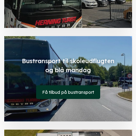
Bustransport til skoleudflugten
og blå mandag
Få tilbud på bustransport​