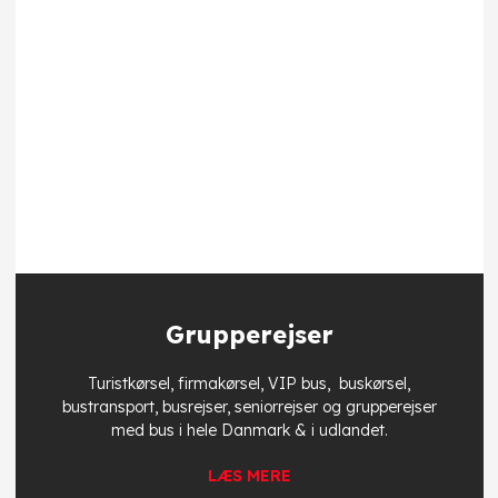
Grupperejser
Turistkørsel, firmakørsel, VIP bus, buskørsel,
bustransport, busrejser, seniorrejser og grupperejser
med bus i hele Danmark & i udlandet.​
​LÆS MERE