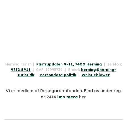
​Herning Turist |
Fastrupdalen 9-11, 7400 Herning
| Telefon:
9712 8911
| CVR: 19995739 | E-mail:
herning@herning-
turist.dk
|
Persondata politik
|
Whistleblower
​Vi er medlem af Rejsegarantifonden. Find os under reg.
nr. 2414
læs mere
her.