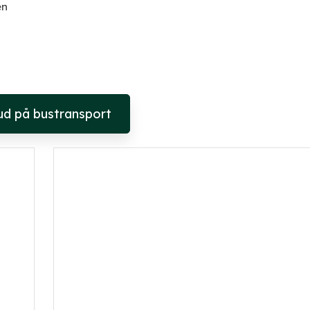
en
bud på bustransport