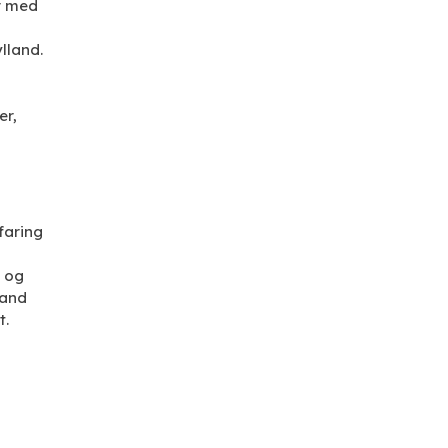
er med
lland.
er,
faring
g og
land
.​