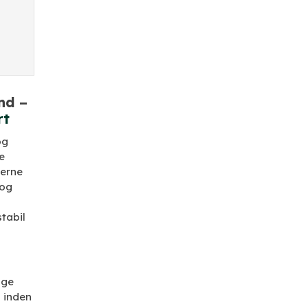
nd –
rt
og
e
derne
 og
stabil
ige
 inden