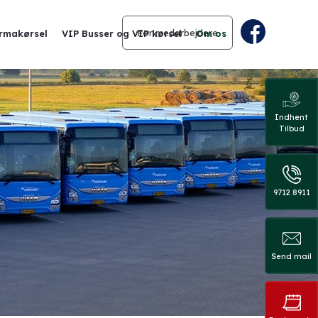
For medarbejdere
irmakørsel
VIP Busser og VIP kørsel
Om os
Indhent
Tilbud
9712 8911​
Send mail