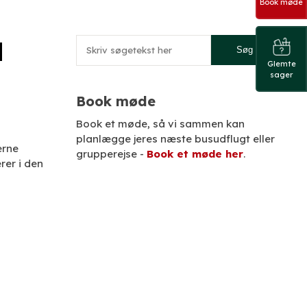
Book møde
d
Glemte
sager
Book møde​
​Book et møde, så vi sammen kan
planlægge jeres næste busudflugt eller
erne
grupperejse -
Book et møde her
.
rer i den