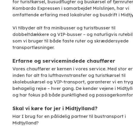
for turistkørsel, busudflugter og buskørsel af fjernrut
Kombardo Expressen i samarbejdet Molslinjen, har vi
omfattende erfaring med lokalruter og busdrift i Midtjy
Vi tilbyder alt fra minibusser og turistbusser til
dobbeltdækkere og VIP-busser – og naturligvis rutebil
som vi bruger til både faste ruter og skræddersyede
transportløsninger.
Erfarne og servicemindede chauffører
Vores chauffører er kernen i vores service. Med stor er
inden for alt fra lufthavnstransfer og turistkørsel til
skolebuskørsel og VIP-transport, garanterer vi en try
behagelig rejse – hver gang. De kender vejene i Midtjyl
og har fokus på både punktlighed og passagerkomfort
Skal vi køre for jer i Midtjylland?
Har I brug for en pålidelig partner til bustransport i
Midtjylland?