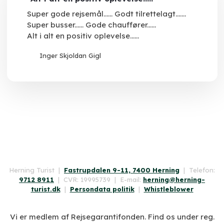
Super gode rejsemål...... Godt tilrettelagt.......
Super busser...... Gode chauffører......
Alt i alt en positiv oplevelse......
Inger Skjoldan Gigl
​Herning Turist |
Fastrupdalen 9-11, 7400 Herning
| Telefon:
9712 8911
| CVR: 19995739 | E-mail:
herning@herning-
turist.dk
|
Persondata politik
|
Whistleblower
​Vi er medlem af Rejsegarantifonden. Find os under reg.