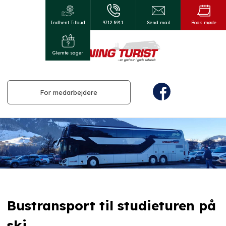
Indhent Tilbud
9712 8911​
Send mail
Book møde
Glemte sager
For medarbejdere
Bustransport til studieturen på
ski