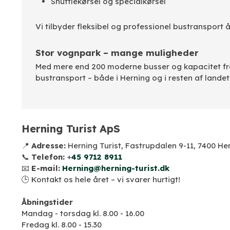
Shuttlekørsel og specialkørsel
Vi tilbyder fleksibel og professionel bustransport 
Stor vognpark – mange muligheder
Med mere end 200 moderne busser og kapacitet fra 8
bustransport – både i Herning og i resten af landet
Herning Turist ApS
📍
Adresse:
Herning Turist, Fastrupdalen 9-11, 7400 He
📞
Telefon:
+
45 9712 8911
📧
E-mail:
Herning@herning-turist.dk
🕒 Kontakt os hele året – vi svarer hurtigt!
Åbningstider
Mandag - torsdag kl. 8.00 - 16.00​
Fredag kl. 8.00 - 15.30