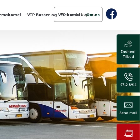
For medarbejdere
irmakørsel
VIP Busser og VIP kørsel
Om os
Indhent
Tilbud
9712 8911​
Send mail