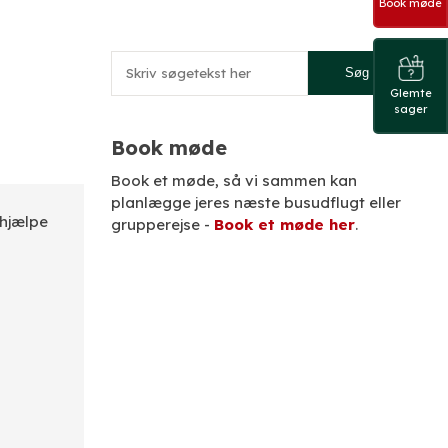
Book møde
Glemte
sager
Book møde​
​Book et møde, så vi sammen kan
planlægge jeres næste busudflugt eller
 hjælpe
grupperejse -
Book et møde her
.