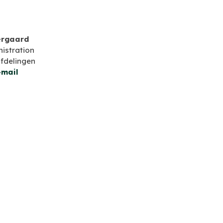
ergaard
istration
afdelingen
-mail