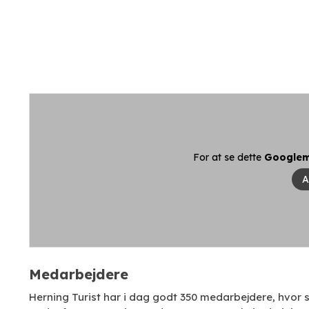
For at se dette
Google
A
Medarbejdere
Herning Turist har i dag godt 350 medarbejdere, hvor s