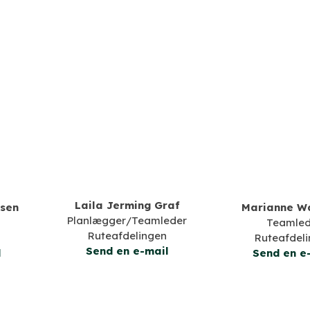
Laila Jerming Graf
sen
Marianne W
Planlægger/Teamleder
Teamled
Ruteafdelingen
Ruteafdel
​Send en e-mail
l
Send en e