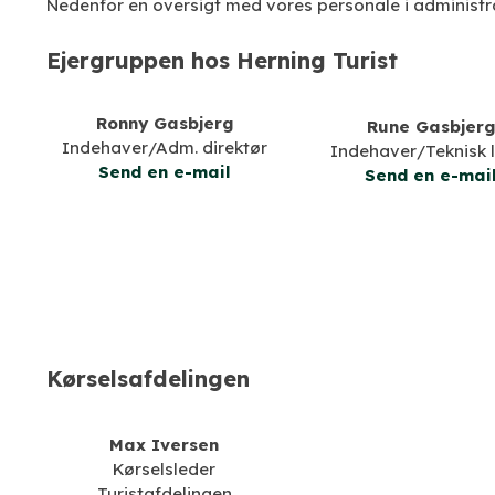
Nedenfor en oversigt med vores personale i administra
Ejergruppen​ hos Herning Turist
Ronny Gasbjerg
Rune Gasbjer
Indehaver/Adm. direktør
Indehaver/Teknisk 
Send en e-mail
Send en e-mai
​Kørselsafdelingen
Max Iversen
Kørselsleder
Turistafdelingen