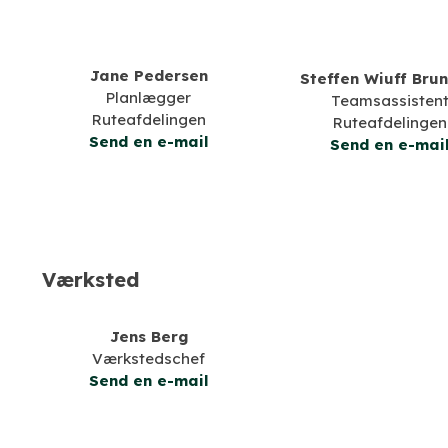
Jane Pedersen
Steffen Wiuff Brun
Planlægger
Teamsassisten
Ruteafdelingen
Ruteafdelingen
Send en e-mail
Send en e-mai
Værksted
Jens Berg
Værkstedschef
Send en e-mail