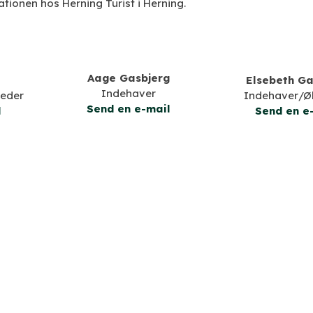
tionen hos Herning Turist i Herning.
Aage Gasbjerg
g
Elsebeth Ga
Indehaver
leder
Indehaver/Ø
​Send en e-mail
l
Send en e