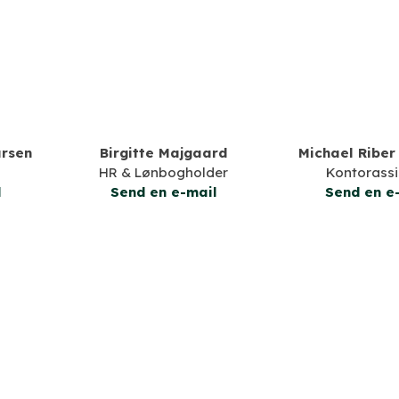
ursen
Birgitte Majgaard
Michael Riber
HR & Lønbogholder
Kontorassi
l
​Send en e-mail
​Send en e