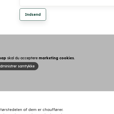
map
skal du acceptere
marketing cookies
.
dministrer samtykke
tørstedelen af dem er chauffører. ​