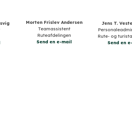
Morten Frislev Andersen
svig
Jens T. Vest
Teamassistent
t
Personaleadmin
Ruteafdelingen
​Rute- og turist
​Send en e-mail
l
Send en e